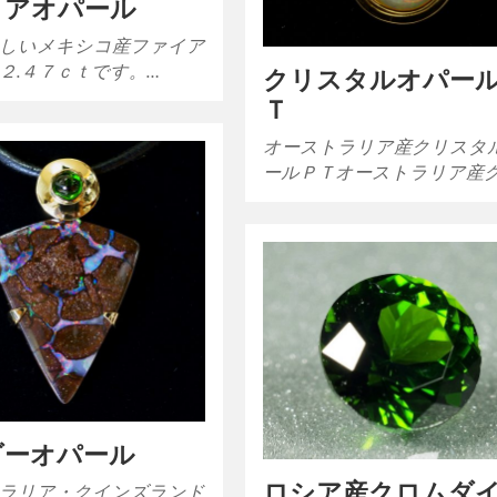
イアオパール
しいメキシコ産ファイア
２.４７ｃｔです。…
クリスタルオパー
Ｔ
オーストラリア産クリスタ
ールＰＴオーストラリア産
ダーオパール
ロシア産クロムダ
ラリア・クインズランド