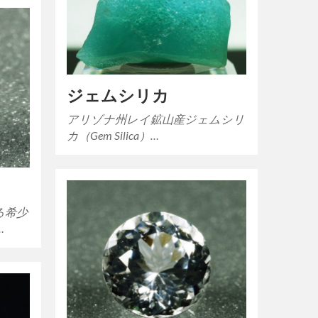
ジェムシリカ
アリゾナ州レイ鉱山産ジェムシリ
カ（Gem Silica）…
る希少
…