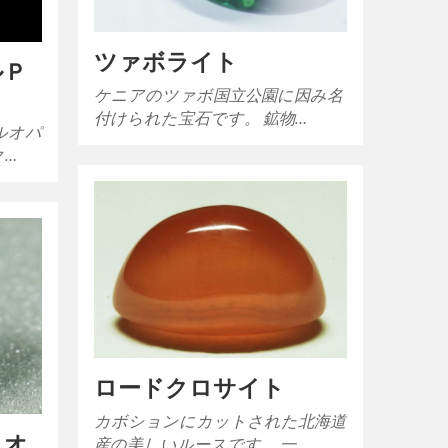
ツァボライト
ルＰ
ケニアのツァボ国立公園に因み名
付けられた宝石です。 鉱物…
ルオパ
ク…
ロードクロサイト
カボションにカットされた北海道
イオ
産の美しいルースです。 一…