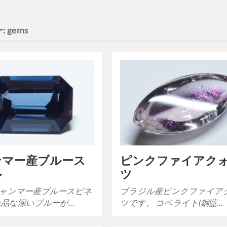
:
gems
ンマー産ブルース
ピンクファイアク
ル
ツ
ャンマー産ブルースピネ
ブラジル産ピンクファイア
上品な深いブルーが…
ツです。 コベライト(銅藍…