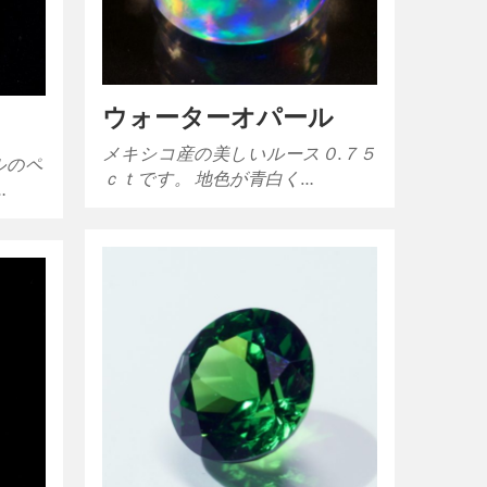
ウォーターオパール
メキシコ産の美しいルース０.７５
ルのペ
ｃｔです。 地色が青白く…
…