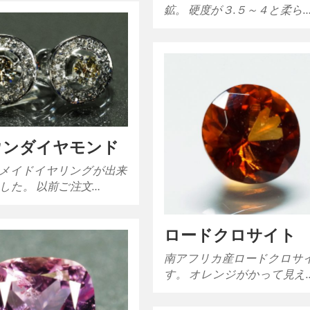
鉱。 硬度が３.５～４と柔ら
ウンダイヤモンド
メイドイヤリングが出来
した。 以前ご注文…
ロードクロサイト
南アフリカ産ロードクロサ
す。 オレンジがかって見え