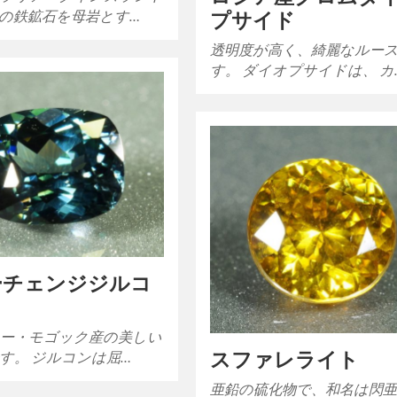
の鉄鉱石を母岩とす…
プサイド
透明度が高く、綺麗なルー
す。 ダイオプサイドは、 カ
ーチェンジジルコ
ー・モゴック産の美しい
スファレライト
す。 ジルコンは屈…
亜鉛の硫化物で、和名は閃