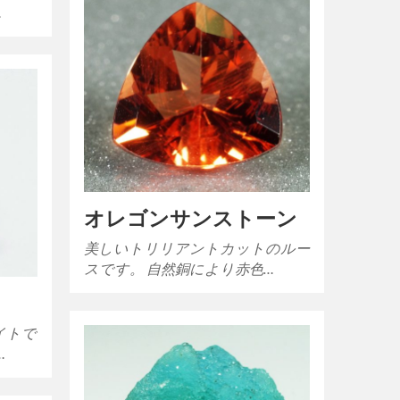
…
オレゴンサンストーン
美しいトリリアントカットのルー
スです。 自然銅により赤色…
イトで
…