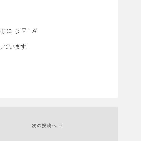
に（;´▽｀A“
しています。
次の投稿へ →