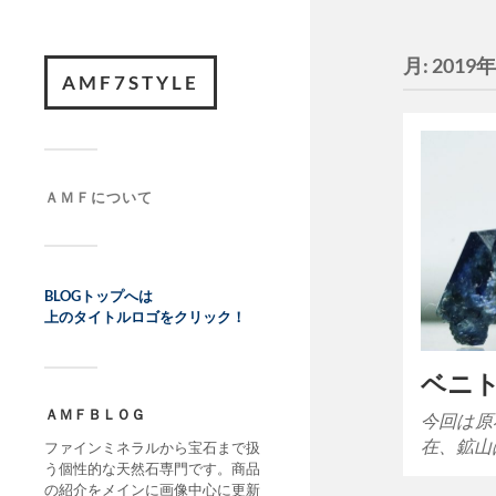
月:
2019
AMF7STYLE
ＡＭＦについて
BLOGトップへは
上のタイトルロゴをクリック！
ベニ
ＡＭＦＢＬＯＧ
今回は原
在、鉱山
ファインミネラルから宝石まで扱
う個性的な天然石専門です。商品
の紹介をメインに画像中心に更新