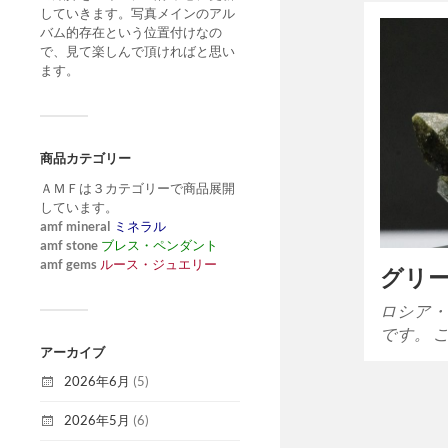
していきます。写真メインのアル
バム的存在という位置付けなの
で、見て楽しんで頂ければと思い
ます。
商品カテゴリー
ＡＭＦは３カテゴリーで商品展開
しています。
amf mineral
ミネラル
amf stone
ブレス・ペンダント
amf gems
ルース・ジュエリー
グリ
ロシア・
です。 
アーカイブ
2026年6月
(5)
2026年5月
(6)