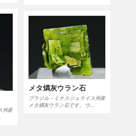
メタ燐灰ウラン石
ブラジル・ミナスジェライス州産
メタ燐灰ウラン石です。 ウ…
ス州産
…