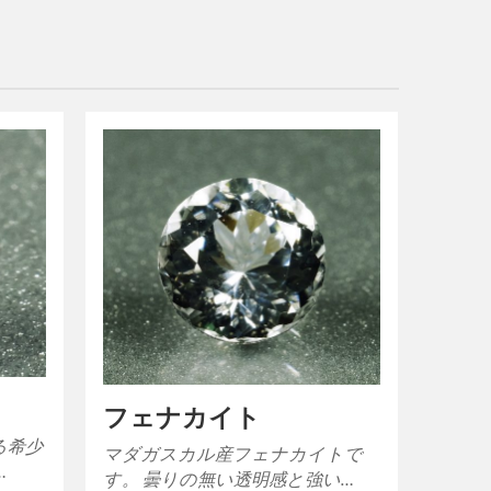
フェナカイト
る希少
マダガスカル産フェナカイトで
…
す。 曇りの無い透明感と強い…