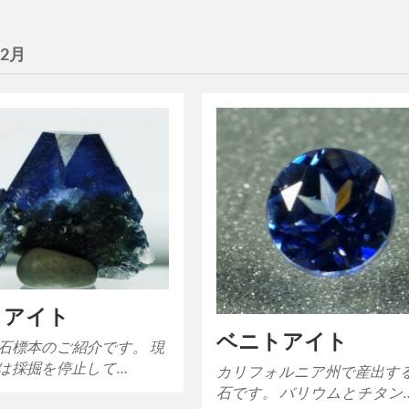
年2月
トアイト
ベニトアイト
石標本のご紹介です。 現
は採掘を停止して…
カリフォルニア州で産出す
石です。 バリウムとチタン