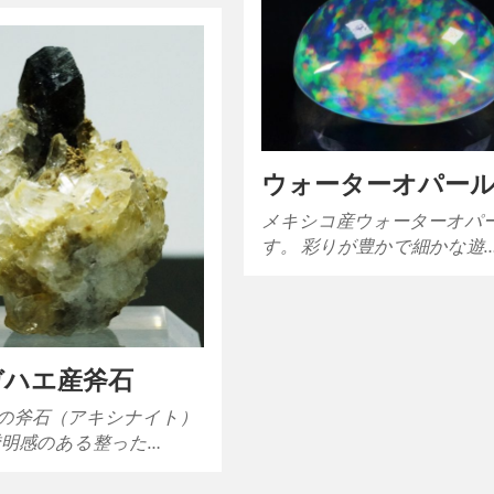
ウォーターオパー
メキシコ産ウォーターオパ
す。 彩りが豊かで細かな遊
ガハエ産斧石
の斧石（アキシナイト）
透明感のある整った…