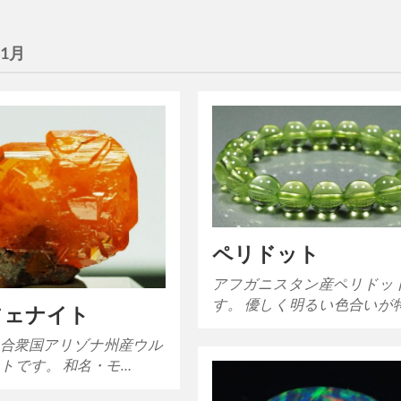
年1月
ペリドット
アフガニスタン産ペリドッ
す。 優しく明るい色合いが
フェナイト
合衆国アリゾナ州産ウル
トです。 和名・モ…