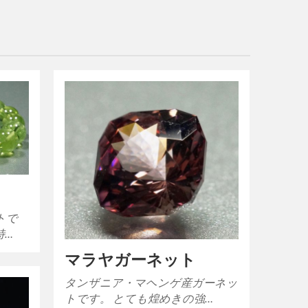
トで
特…
マラヤガーネット
タンザニア・マヘンゲ産ガーネッ
トです。 とても煌めきの強…