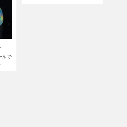
ル
ールで
…