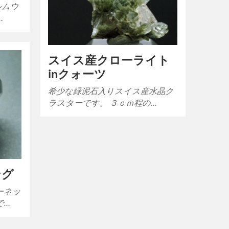
ルムウ
…
スイス産クローライト
inクォーツ
希少な緑泥石入りスイス産水晶ク
ラスターです。 ３ｃｍ程の…
ング
ーネッ
で…