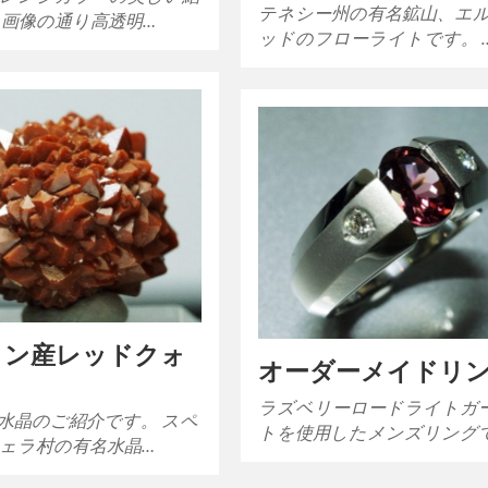
テネシー州の有名鉱山、エ
 画像の通り高透明…
ッドのフローライトです。 
イン産レッドクォ
オーダーメイドリ
ラズベリーロードライトガ
水晶のご紹介です。 スペ
トを使用したメンズリング
ェラ村の有名水晶…