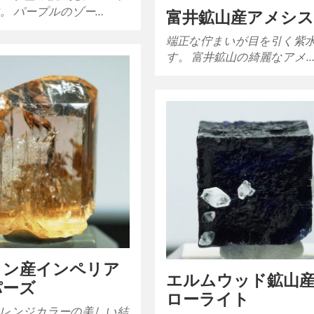
。 パープルのゾー…
富井鉱山産アメシ
端正な佇まいが目を引く紫
す。 富井鉱山の綺麗なアメ
ラン産インペリア
エルムウッド鉱山
パーズ
ローライト
レンジカラーの美しい結