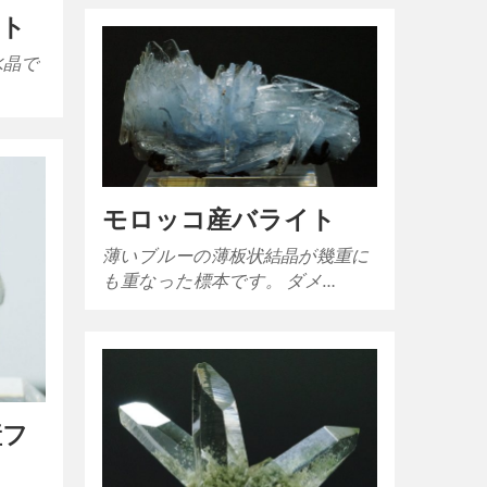
スト
水晶で
…
モロッコ産バライト
薄いブルーの薄板状結晶が幾重に
も重なった標本です。 ダメ…
産フ