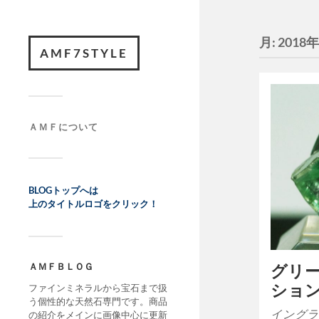
月:
2018
AMF7STYLE
ＡＭＦについて
BLOGトップへは
上のタイトルロゴをクリック！
ＡＭＦＢＬＯＧ
グリ
ショ
ファインミネラルから宝石まで扱
う個性的な天然石専門です。商品
イングラ
の紹介をメインに画像中心に更新