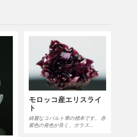
モロッコ産エリスライ
ト
綺麗なコバルト華の標本です。 赤
紫色の発色が良く、ガラス…