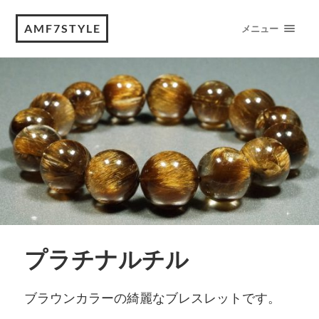
AMF7STYLE
メニュー
プラチナルチル
ブラウンカラーの綺麗なブレスレットです。