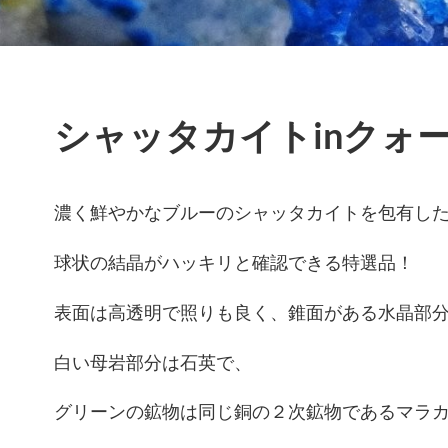
シャッタカイトinクォ
濃く鮮やかなブルーのシャッタカイトを包有し
球状の結晶がハッキリと確認できる特選品！
表面は高透明で照りも良く、錐面がある水晶部
白い母岩部分は石英で、
グリーンの鉱物は同じ銅の２次鉱物であるマラ