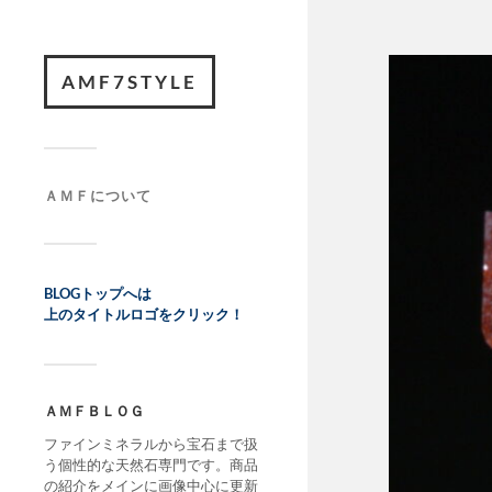
AMF7STYLE
ＡＭＦについて
BLOGトップへは
上のタイトルロゴをクリック！
ＡＭＦＢＬＯＧ
ファインミネラルから宝石まで扱
う個性的な天然石専門です。商品
の紹介をメインに画像中心に更新