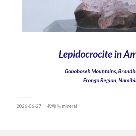
Lepidocrocite in A
Goboboseb Mountains, Brandbe
Erongo Region, Namibi
2026-06-27
投稿先
mineral