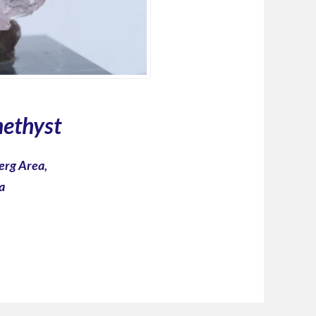
methyst
rg Area,
a