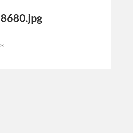
8680.jpg
px