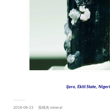
Ijero, Ekiti State, Niger
2018-08-23
投稿先
mineral