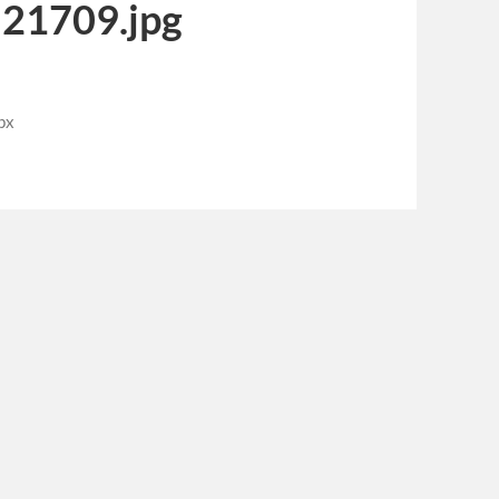
21709.jpg
px