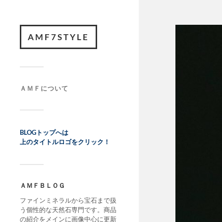
AMF7STYLE
ＡＭＦについて
BLOGトップへは
上のタイトルロゴをクリック！
ＡＭＦＢＬＯＧ
ファインミネラルから宝石まで扱
う個性的な天然石専門です。商品
の紹介をメインに画像中心に更新