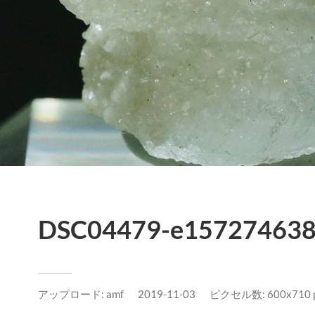
DSC04479-e157274638
アップロード:
amf
2019-11-03
ピクセル数: 600x710 