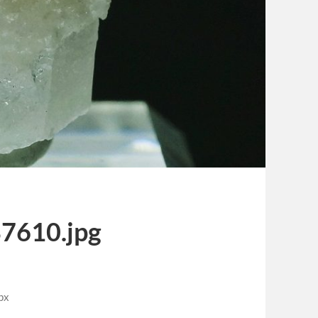
7610.jpg
px