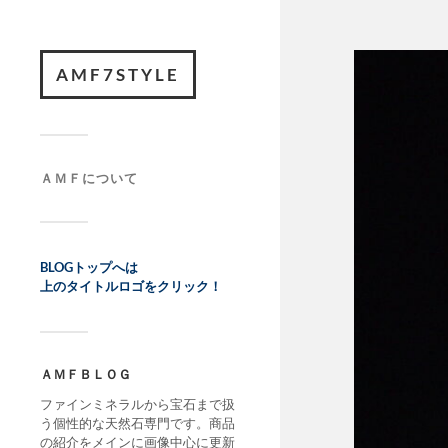
AMF7STYLE
ＡＭＦについて
BLOGトップへは
上のタイトルロゴをクリック！
ＡＭＦＢＬＯＧ
ファインミネラルから宝石まで扱
う個性的な天然石専門です。商品
の紹介をメインに画像中心に更新