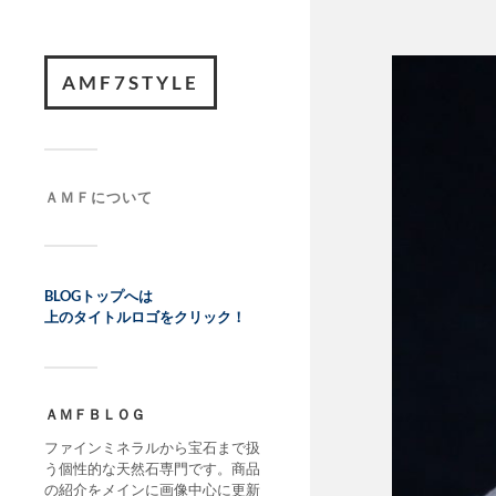
AMF7STYLE
ＡＭＦについて
BLOGトップへは
上のタイトルロゴをクリック！
ＡＭＦＢＬＯＧ
ファインミネラルから宝石まで扱
う個性的な天然石専門です。商品
の紹介をメインに画像中心に更新