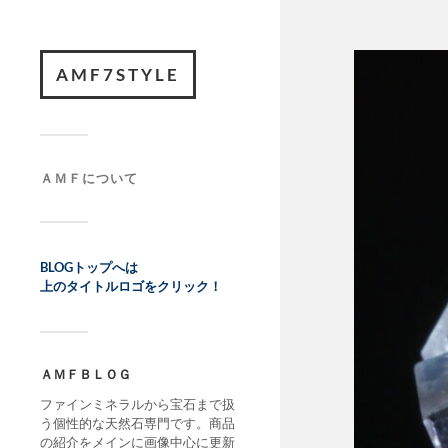
AMF7STYLE
ＡＭＦについて
BLOGトップへは
上のタイトルロゴをクリック！
ＡＭＦＢＬＯＧ
ファインミネラルから宝石まで扱
う個性的な天然石専門です。商品
の紹介をメインに画像中心に更新