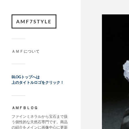
AMF7STYLE
ＡＭＦについて
BLOGトップへは
上のタイトルロゴをクリック！
ＡＭＦＢＬＯＧ
ファインミネラルから宝石まで扱
う個性的な天然石専門です。商品
の紹介をメインに画像中心に更新