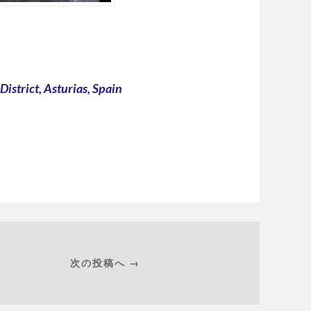
District, Asturias, Spain
次の投稿へ →