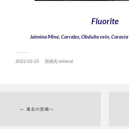
Fluorite
Jaimina Mine, Carrales, Obdulia vein, Caravia 
2022-02-25
投稿先
mineral
← 過去の投稿へ