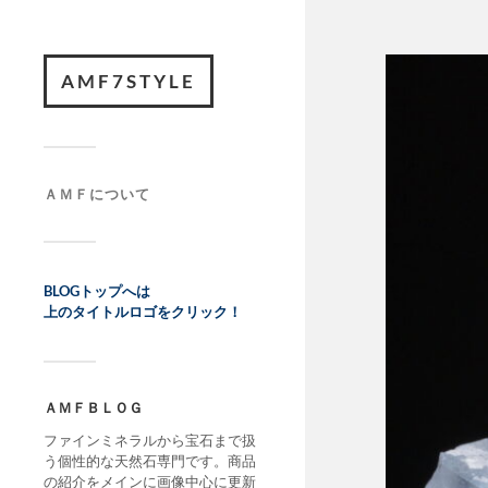
AMF7STYLE
ＡＭＦについて
BLOGトップへは
上のタイトルロゴをクリック！
ＡＭＦＢＬＯＧ
ファインミネラルから宝石まで扱
う個性的な天然石専門です。商品
の紹介をメインに画像中心に更新