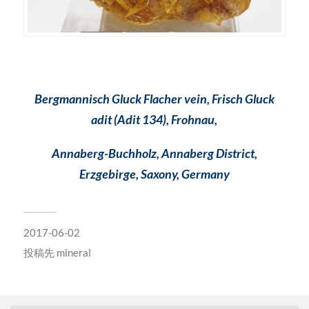
Bergmannisch Gluck Flacher vein, Frisch Gluck
adit (Adit 134), Frohnau,
Annaberg-Buchholz, Annaberg District,
Erzgebirge, Saxony, Germany
2017-06-02
投稿先
mineral