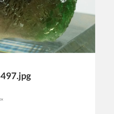
497.jpg
px