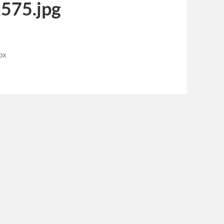
575.jpg
px