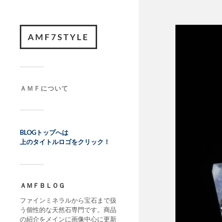
AMF7STYLE
ＡＭＦについて
BLOGトップへは
上のタイトルロゴをクリック！
ＡＭＦＢＬＯＧ
ファインミネラルから宝石まで扱
う個性的な天然石専門です。商品
の紹介をメインに画像中心に更新