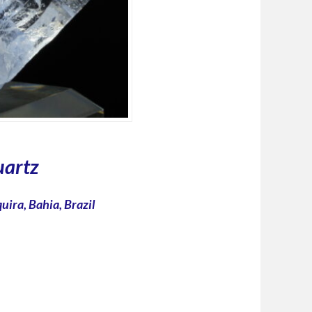
uartz
ira, Bahia, Brazil