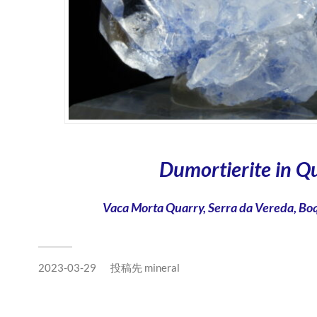
Dumortierite in Q
Vaca Morta Quarry, Serra da Vereda, Boqu
2023-03-29
投稿先
mineral