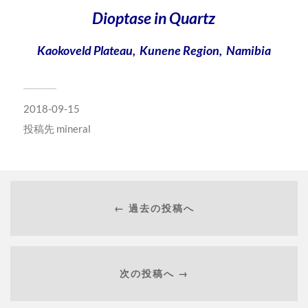
Dioptase in Quartz
Kaokoveld Plateau, Kunene Region, Namibia
2018-09-15
投稿先
mineral
← 過去の投稿へ
次の投稿へ →