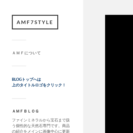
AMF7STYLE
ＡＭＦについて
BLOGトップへは
上のタイトルロゴをクリック！
ＡＭＦＢＬＯＧ
ファインミネラルから宝石まで扱
う個性的な天然石専門です。商品
の紹介をメインに画像中心に更新