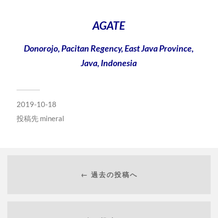
AGATE
Donorojo, Pacitan Regency, East Java Province,
Java, Indonesia
2019-10-18
投稿先
mineral
← 過去の投稿へ