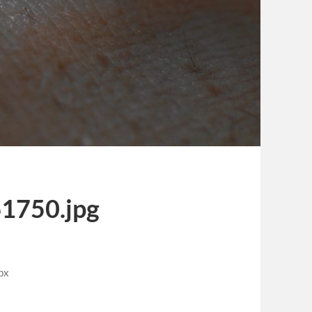
1750.jpg
px