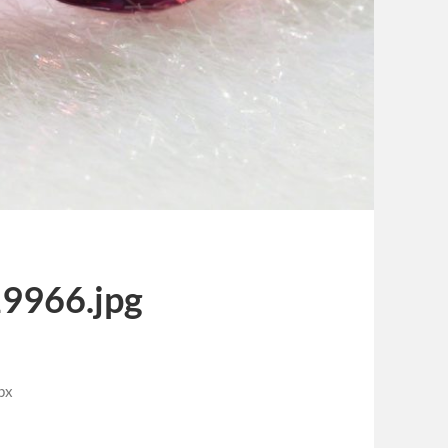
9966.jpg
px