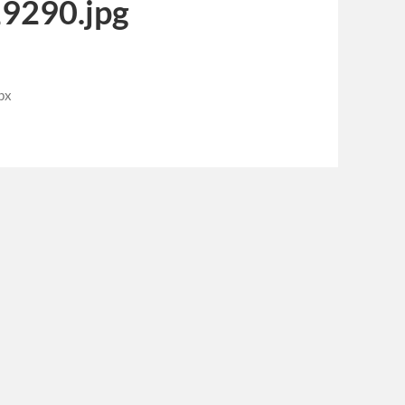
9290.jpg
px