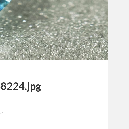
8224.jpg
px